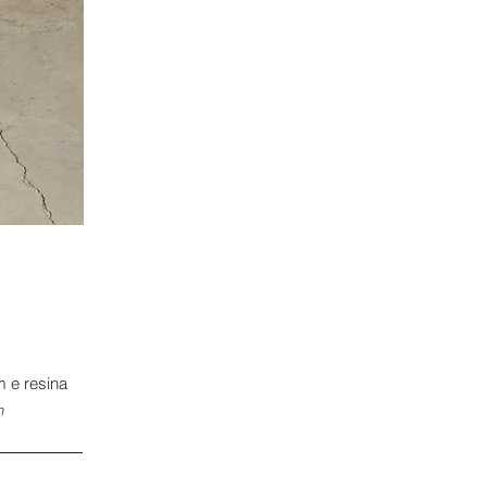
m e resina
n