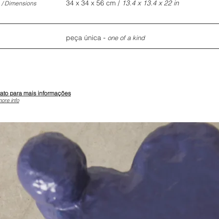
s
34 x 34 x 56 cm /
13.4 x 13.4 x 22 in
/ Dimensions
-
peça única
one of a kind
tato para mais informações
more info