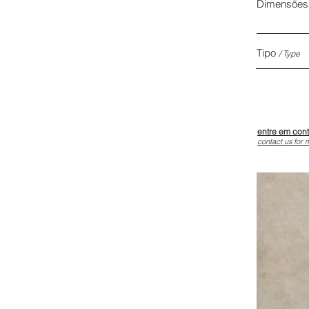
Dimensõe
Tipo
/
Type
entre em con
contact us for 