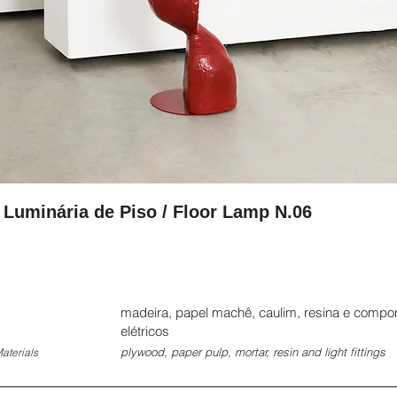
uminária de Piso / Floor Lamp N.06
madeira, papel machê, caulim, resina e compo
elétricos
plywood, paper pulp, mortar, resin and light fittings
Materials