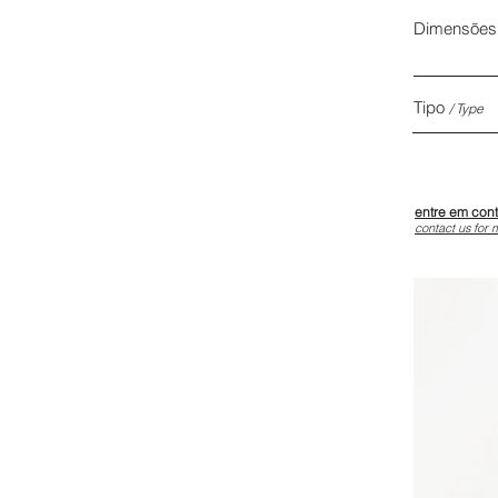
Dimensõe
Tipo
/
Type
entre em con
contact us for 