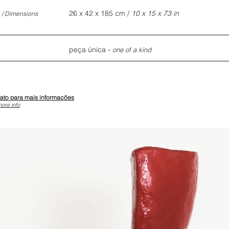
s
26 x 42 x 185 cm /
10 x 15 x 73 in
/ Dimensions
-
peça única
one of a kind
tato para mais informações
more info