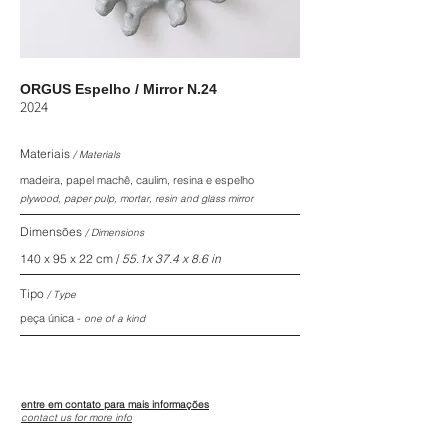
ORGUS Espelho / Mirror N.24
2024
Materiais
/ Materials
madeira, papel machê, caulim, resina e espelho
plywood, paper pulp, mortar, resin and glass mirror
Dimensões
/ Dimensions
140 x 95 x 22 cm /
55.1x 37.4 x 8.6 in
Tipo
/
Type
peça única
-
one of a kind
entre em contato para mais informações
contact us for more info