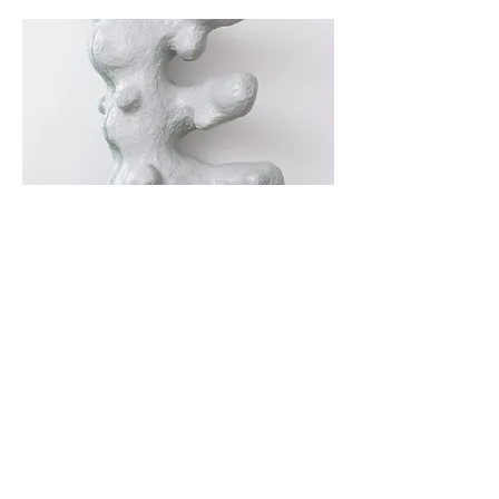
Images by Giuliana Ramaglia